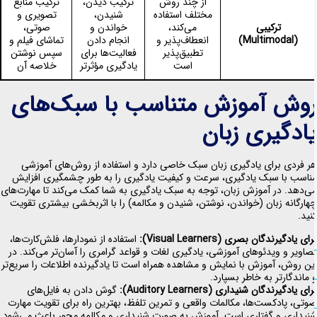
از چند روش
ترکیب دیدن،
ترکیب منابع
مختلف استفاده
شنیدن،
تصویری و
ترکیبی
می‌کند،
خواندن و
صوتی،
(Multimodal)
انعطاف‌پذیر و
انجام دادن
تماشای فیلم و
تطبیق‌پذیر
فعالیت‌ها برای
سپس نوشتن
است
یادگیری مؤثرتر
خلاصه آن
وش آموزش متناسب با سبک‌های
ادگیری زبان
ر فردی برای یادگیری زبان سبک خاصی دارد و استفاده از روش‌های آموزشی
ناسب با سبک یادگیری، سرعت و کیفیت یادگیری را به طور چشمگیری افزایش
ی‌دهد. در آموزش زبان، توجه به سبک یادگیری به شما کمک می‌کند تا مهارت‌های
هارگانه زبان (خواندن، نوشتن، شنیدن و مکالمه) را با اثربخشی بیشتری تقویت
نید.
رای یادگیرندگان بصری
(Visual Learners):
استفاده از نمودارها، فلش‌کارت‌ها،
صاویر و ویدئوهای آموزشی، یادگیری لغات و قواعد گرامری را آسان‌تر می‌کند. در
ین روش، آموزش با نمایش و مشاهده همراه است تا یادگیرنده اطلاعات را سریع‌تر
 ماندگارتر به خاطر بسپارد.
رای یادگیرندگان شنیداری
(Auditory Learners):
گوش دادن به فایل‌های
وتی، پادکست‌ها، مکالمات واقعی و تمرین تلفظ، بهترین راه برای تقویت مهارت
نیداری و گفتاری است. آموزش به صورت شنیداری و مکالمه محور باعث می‌شود