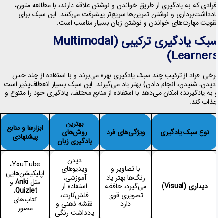
فرادی که به یادگیری از طریق خواندن و نوشتن علاقه دارند، با مطالعه متون،
ادداشت‌برداری و نوشتن تمرین‌ها سریع‌تر پیشرفت می‌کنند. این سبک برای
قویت مهارت‌های خواندن و نوشتن زبان بسیار مناسب است.
سبک یادگیری ترکیبی (Multimodal
Learners
رخی افراد از ترکیب چند سبک یادگیری بهره می‌برند و با استفاده از چند حس
دیدن، شنیدن، انجام دادن) بهتر یاد می‌گیرند. این سبک بسیار انعطاف‌پذیر است
 به یادگیرنده امکان می‌دهد با استفاده از منابع مختلف، یادگیری خود را متنوع و
ذاب کند.
بهترین
ابزارها و منابع
نوع سبک یادگیری
ویژگی‌های فرد
روش‌های
پیشنهادی
یادگیری زبان
دیدن
YouTube،
با تصاویر و
ویدیوهای
اپلیکیشن‌هایی
رنگ‌ها بهتر یاد
آموزشی،
مثل
Anki
و
دیداری
(Visual)
می‌گیرد، حافظه
استفاده از
،
Quizlet
تصویری قوی
فلش‌کارت،
کتاب‌های
دارد
نقشه ذهنی و
مصور
یادداشت رنگی