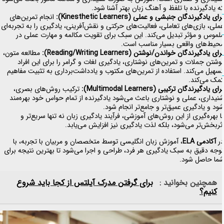
ه یادگیرنده با تلفظ و آهنگ زبان بهتر آشنا شود.
رای یادگیرندگان جنبشی و عملی
(Kinesthetic Learners):
انجام تمرین‌های
ملی، بازی‌های تعاملی، فعالیت‌های حرکتی و نقش‌آفرینی، یادگیری را به تجربه‌ای
لموس و مؤثر تبدیل می‌کند. این سبک برای تقویت مکالمه و مهارت عملی در
حیط‌های واقعی بسیار مناسب است.
رای یادگیرندگان خواندن/نوشتن
(Reading/Writing Learners):
مطالعه متون،
وشتن جملات و تمرین‌های نوشتاری، یادگیری لغات و گرامر را برای این افراد
سهیل می‌کند. استفاده از تمرین‌های مکتوب و یادداشت‌برداری به تثبیت مفاهیم
مک می‌کند.
رای یادگیرندگان ترکیبی
(Multimodal Learners):
ترکیب روش‌های بصری،
نیداری، عملی و نوشتاری باعث می‌شود یادگیرنده از تمام حواس خود بهره‌مند
ود و یادگیری عمیق‌تر و جامع‌تر انجام شود.
ا بهره‌گیری از این روش‌های آموزشی، فرآیند یادگیری زبان نه تنها سریع‌تر و
ثربخش‌تر می‌شود، بلکه لذت یادگیری نیز افزایش می‌یابد.
ر
آکادمی
ELA
، آموزش زبان انگلیسی توسط متخصصان و مربیان با تجربه، با
وجه دقیق به سبک یادگیری هر فرد، طراحی و اجرا می‌شود تا بهترین نتیجه برای
ما حاصل شود.
همچنین بخوانید :
برای گرفتن مدرک آیلتس از کجا باید شروع
کنیم؟