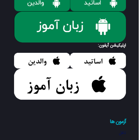
اپلیکیشن آیفون:
آزمون ها
تافل