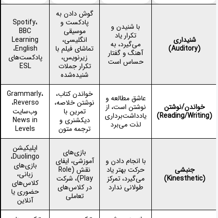
گوش دادن به
پادکست و
Spotify،
با شنیدن و
موسیقی
BBC
تکرار یاد
شنیداری
انگلیسی،
Learning
می‌گیرد، به
(Auditory)
تماشای فیلم با
English،
آهنگ و گفتار
زیرنویس،
پادکست‌های
حساس است
تکرار جملات
ESL
شنیده‌شده
خواندن کتاب،
Grammarly،
عاشق مطالعه و
نوشتن خلاصه،
Reverso،
خواندن/نوشتن
نوشتن است، از
تمرین با
وب‌سایت
(Reading/Writing)
یادداشت‌برداری
دیکشنری و
News in
لذت می‌برد
ترجمه متون
Levels
اپلیکیشن
بازی‌های
Duolingo،
با انجام دادن و
آموزشی، ایفای
بازی‌های
جنبشی
حرکت بهتر یاد
نقش (Role
زبانی،
(Kinesthetic)
می‌گیرد، تمرکز
Play)، شرکت
کلاس‌های
طولانی ندارد
در کلاس‌های
حضوری یا
تعاملی
آنلاین